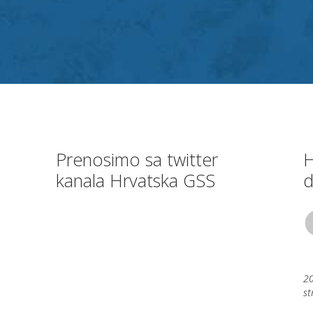
Prenosimo sa twitter
H
kanala Hrvatska GSS
d
20
st