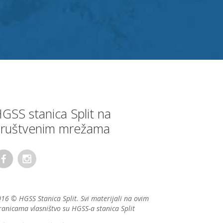
GSS stanica Split na
ruštvenim mrežama
16 © HGSS Stanica Split. Svi materijali na ovim
ranicama vlasništvo su HGSS-a stanica Split