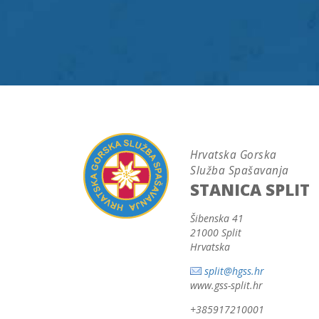
Hrvatska Gorska
Služba Spašavanja
STANICA SPLIT
Šibenska 41
21000 Split
Hrvatska
split@hgss.hr
www.gss-split.hr
+385917210001