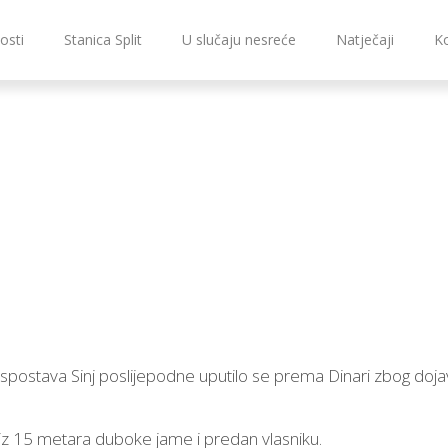
osti
Stanica Split
U slučaju nesreće
Natječaji
K
 Ispostava Sinj poslijepodne uputilo se prema Dinari zbog doja
iz 15 metara duboke jame i predan vlasniku.