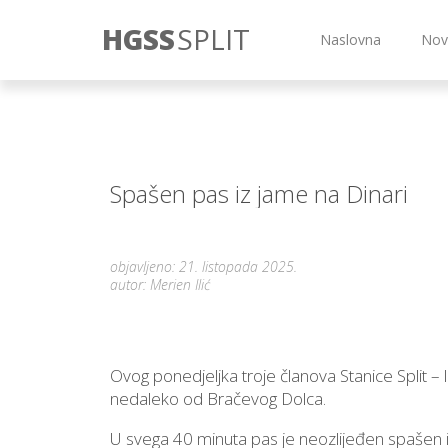
HGSS
SPLIT
Naslovna
Nov
Spašen pas iz jame na Dinari
objavljeno: 21. listopada 2025.
autor: Merien Ilić
Ovog ponedjeljka troje članova Stanice Split –
nedaleko od Bračevog Dolca.
U svega 40 minuta pas je neozlijeđen spašen 