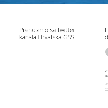
Prenosimo sa twitter
H
kanala Hrvatska GSS
d
20
st
We
ar