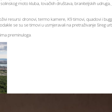
vi solinskog moto kluba, lovačkih društava, braniteljskih udruga
oživi resursi: dronovi, termo kamere, K9 timovi, quadovi i bugg
odakle se su se timovi u usmjeravali na pretraživanje šireg u
ljima preminuloga.