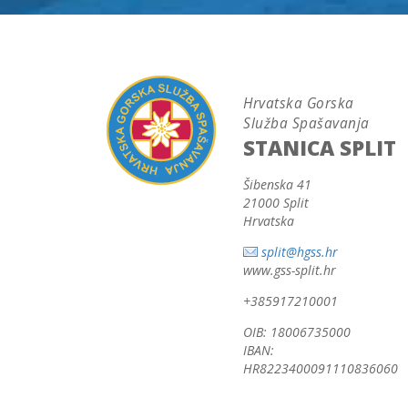
Hrvatska Gorska
Služba Spašavanja
STANICA SPLIT
Šibenska 41
21000 Split
Hrvatska
split@hgss.hr
www.gss-split.hr
+385917210001
OIB: 18006735000
IBAN:
HR8223400091110836060