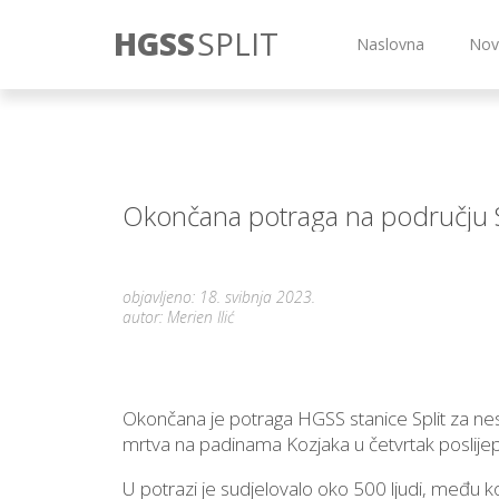
HGSS
SPLIT
Naslovna
Nov
Okončana potraga na području 
objavljeno: 18. svibnja 2023.
autor: Merien Ilić
Okončana je potraga HGSS stanice Split za ne
mrtva na padinama Kozjaka u četvrtak poslije
U potrazi je sudjelovalo oko 500 ljudi, među koji