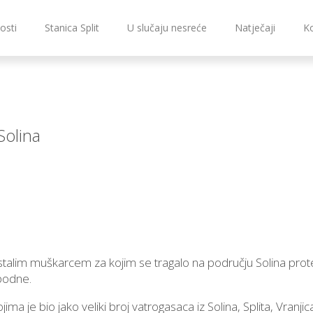
osti
Stanica Split
U slučaju nesreće
Natječaji
K
Solina
stalim muškarcem za kojim se tragalo na području Solina prot
podne.
ma je bio jako veliki broj vatrogasaca iz Solina, Splita, Vranjic