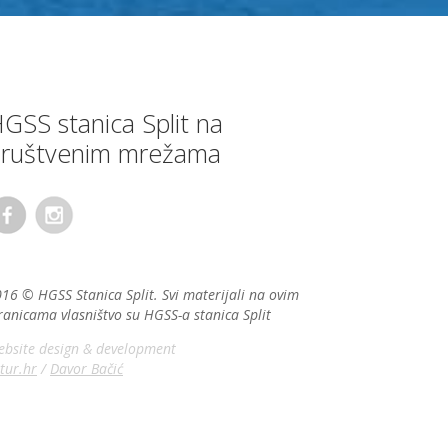
GSS stanica Split na
ruštvenim mrežama
16 © HGSS Stanica Split. Svi materijali na ovim
ranicama vlasništvo su HGSS-a stanica Split
bsite design & development
tur.hr
/
Davor Bačić