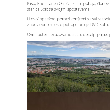
Klisa, Podstrane i Omiša, zatim policija, člano
stanica Split sa svojim ispostavama…
U ovoj opsežnoj potrazi korišteni su svi raspol
Zapovjedno mjesto potrage bilo je DVD Solin, 
Ovim putem izražavamo sućut obitelji i prijate