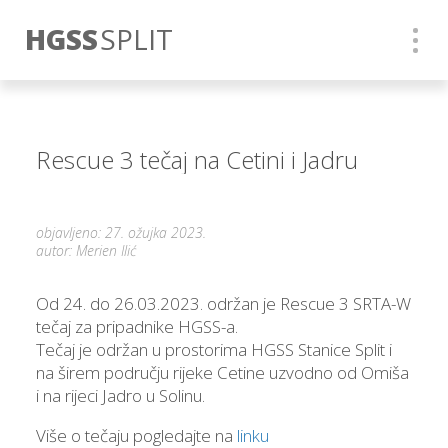
HGSS
SPLIT
Rescue 3 tečaj na Cetini i Jadru
objavljeno: 27. ožujka 2023.
autor: Merien Ilić
Od 24. do 26.03.2023. održan je Rescue 3 SRTA-W
tečaj za pripadnike HGSS-a.
Tečaj je održan u prostorima HGSS Stanice Split i
na širem području rijeke Cetine uzvodno od Omiša
i na rijeci Jadro u Solinu.
Više o tečaju pogledajte na
linku