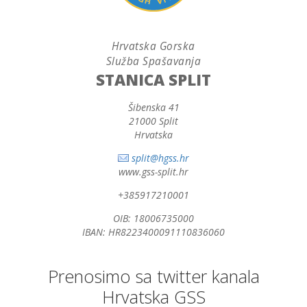
Hrvatska Gorska
Služba Spašavanja
STANICA SPLIT
Šibenska 41
21000 Split
Hrvatska
split@hgss.hr
www.gss-split.hr
+385917210001
OIB: 18006735000
IBAN: HR8223400091110836060
Prenosimo sa twitter kanala
Hrvatska GSS