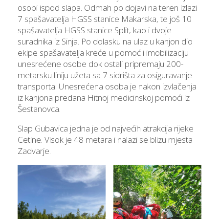
osobi ispod slapa. Odmah po dojavi na teren izlazi
7 spašavatelja HGSS stanice Makarska, te još 10
spašavatelja HGSS stanice Split, kao i dvoje
suradnika iz Sinja. Po dolasku na ulaz u kanjon dio
ekipe spašavatelja kreće u pomoć i imobilizaciju
unesrećene osobe dok ostali pripremaju 200-
metarsku liniju užeta sa 7 sidrišta za osiguravanje
transporta. Unesrećena osoba je nakon izvlačenja
iz kanjona predana Hitnoj medicinskoj pomoći iz
Šestanovca.
Slap Gubavica jedna je od najvećih atrakcija rijeke
Cetine. Visok je 48 metara i nalazi se blizu mjesta
Zadvarje.