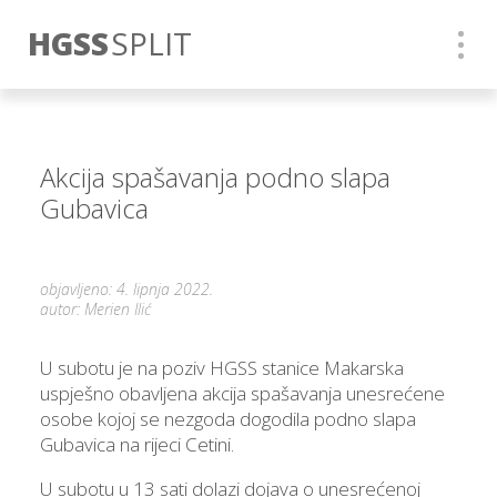
HGSS
SPLIT
Akcija spašavanja podno slapa
Gubavica
objavljeno: 4. lipnja 2022.
autor: Merien Ilić
U subotu je na poziv HGSS stanice Makarska
uspješno obavljena akcija spašavanja unesrećene
osobe kojoj se nezgoda dogodila podno slapa
Gubavica na rijeci Cetini.
U subotu u 13 sati dolazi dojava o unesrećenoj