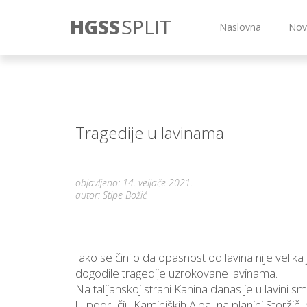
HGSS
SPLIT
Naslovna
Nov
Tragedije u lavinama
objavljeno: 14. veljače 2021.
autor: Stipe Božić
Iako se činilo da opasnost od lavina nije veli
dogodile tragedije uzrokovane lavinama.
Na talijanskoj strani Kanina danas je u lavini smr
U području Kaminiških Alpa, na planini Storžič,