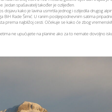
ne. Jedan spašavatelj također je ozlijeđen.
 dojavu kako je lavina usmrtila jednog i ozlijedila drugog alpi
aga BiH Rade Šimić. U ranim poslijepodnevnim satima pripadnic
ista prema najbližoj cesti. Očekuje se kako će zbog vremenskih
tima ne upućujete na planine ako za to nemate dovoljno isk