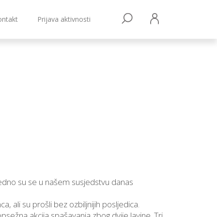
ontakt
Prijava aktivnosti
vejedno su se u našem susjedstvu danas
, ali su prošli bez ozbiljnijih posljedica.
opsežna akcija spašavanja zbog dvije lavine. Tri