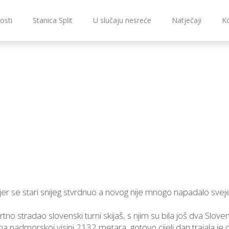
osti
Stanica Split
U slučaju nesreće
Natječaji
K
ka jer se stari snijeg stvrdnuo a novog nije mnogo napadalo s
tno stradao slovenski turni skijaš, s njim su bila još dva Slovenca
 na nadmorskoj visini 2132 metara, gotovo cijeli dan trajala je 