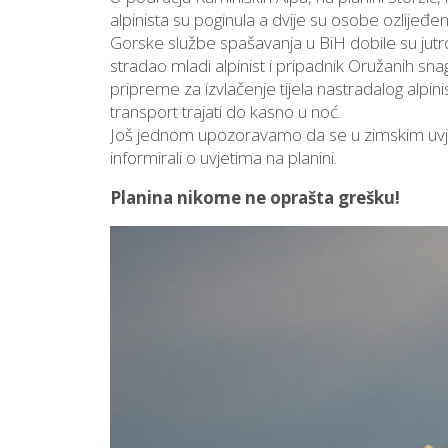
alpinista su poginula a dvije su osobe ozlijeđe
Gorske službe spašavanja u BiH dobile su jutros
stradao mladi alpinist i pripadnik Oružanih sn
pripreme za izvlačenje tijela nastradalog alpin
transport trajati do kasno u noć.
Još jednom upozoravamo da se u zimskim uvje
informirali o uvjetima na planini.
Planina nikome ne oprašta grešku!