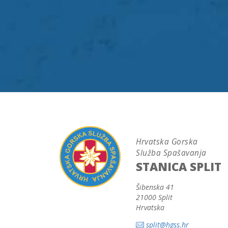
Hrvatska Gorska
Služba Spašavanja
STANICA SPLIT
Šibenska 41
21000 Split
Hrvatska
split@hgss.hr