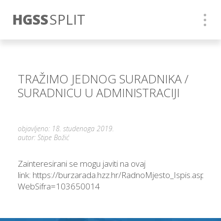
HGSS
SPLIT
TRAŽIMO JEDNOG SURADNIKA /
SURADNICU U ADMINISTRACIJI
objavljeno: 18. studenoga 2019.
autor: Stipe Božić
Zainteresirani se mogu javiti na ovaj
link: https://burzarada.hzz.hr/RadnoMjesto_Ispis.aspx?
WebSifra=103650014