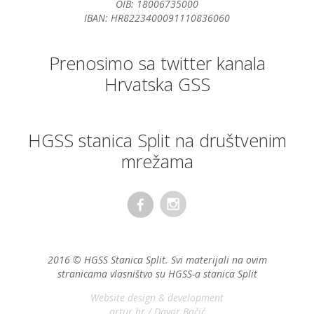
OIB: 18006735000
IBAN: HR8223400091110836060
Prenosimo sa twitter kanala
Hrvatska GSS
HGSS stanica Split na društvenim
mrežama
2016 © HGSS Stanica Split. Svi materijali na ovim
stranicama vlasništvo su HGSS-a stanica Split
Website design & development
artur.hr
/
Davor Bačić