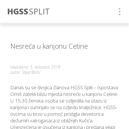
HGSS
SPLIT
Nesreća u kanjonu Cetine
objavljeno: 5. kolovoza 2019.
autor: Stipe Božić
Danas su se dvojica članova HGSS Split – Ispostava
Omiš zatekli blizu mjesta nesreće u kanjonu Cetine.
U 15.30 ženska osoba se ozlijedila na izlazu iz
kanjona i sumnjalo se na ozljedu kralježnice. HGSS-
ovcima su brzo u pomoć pristigla devetorica
dežurnih vatrogasaca iz obližnjih Kučića.
Unesrećena je izvučena iz kanjona i predana ekipi