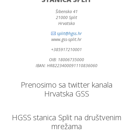
Šibenska 41
21000 Split
Hrvatska
split@hgss.hr
www.gss-split.hr
+385917210001
OIB: 18006735000
IBAN: HR8223400091110836060
Prenosimo sa twitter kanala
Hrvatska GSS
HGSS stanica Split na društvenim
mrežama