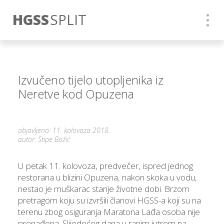
HGSS
SPLIT
Izvučeno tijelo utopljenika iz
Neretve kod Opuzena
objavljeno: 11. kolovoza 2018.
autor: Stipe Božić
U petak 11. kolovoza, predvečer, ispred jednog
restorana u blizini Opuzena, nakon skoka u vodu,
nestao je muškarac starije životne dobi. Brzom
pretragom koju su izvršili članovi HGSS-a koji su na
terenu zbog osiguranja Maratona Lađa osoba nije
pronađena. Slijedećeg dana u ranim jutrom na