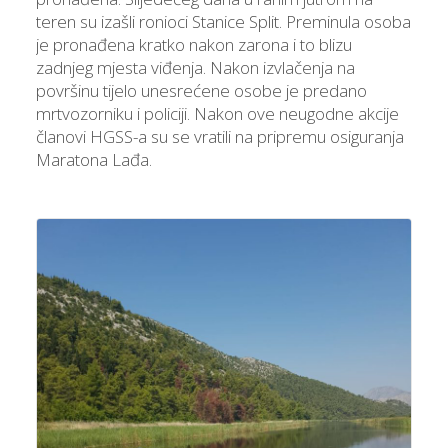
teren su izašli ronioci Stanice Split. Preminula osoba
je pronađena kratko nakon zarona i to blizu
zadnjeg mjesta viđenja. Nakon izvlačenja na
površinu tijelo unesrećene osobe je predano
mrtvozorniku i policiji. Nakon ove neugodne akcije
članovi HGSS-a su se vratili na pripremu osiguranja
Maratona Lađa.