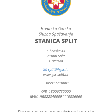
Hrvatska Gorska
Služba Spašavanja
STANICA SPLIT
Šibenska 41
21000 Split
Hrvatska
split@hgss.hr
www.gss-split.hr
+385917210001
OIB: 18006735000
IBAN: HR8223400091110836060