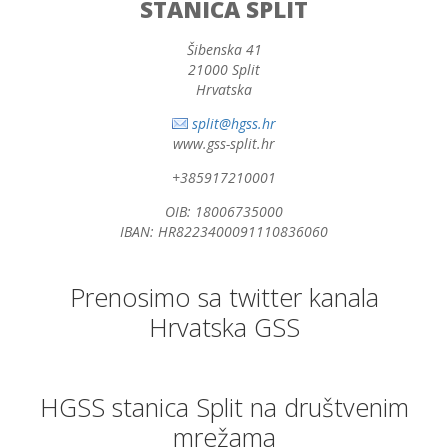
STANICA SPLIT
Šibenska 41
21000 Split
Hrvatska
split@hgss.hr
www.gss-split.hr
+385917210001
OIB: 18006735000
IBAN: HR8223400091110836060
Prenosimo sa twitter kanala
Hrvatska GSS
HGSS stanica Split na društvenim
mrežama