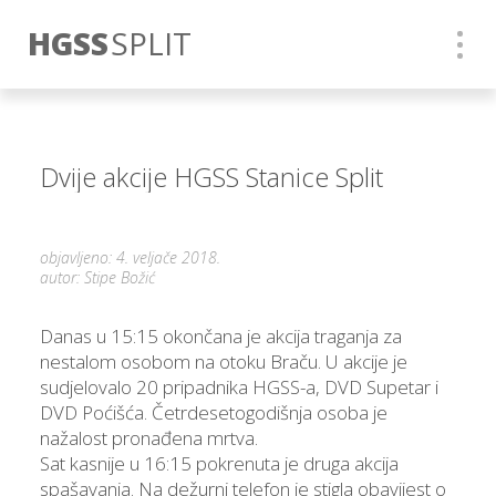
HGSS
SPLIT
Dvije akcije HGSS Stanice Split
objavljeno: 4. veljače 2018.
autor: Stipe Božić
Danas u 15:15 okončana je akcija traganja za
nestalom osobom na otoku Braču. U akcije je
sudjelovalo 20 pripadnika HGSS-a, DVD Supetar i
DVD Poćišća. Četrdesetogodišnja osoba je
nažalost pronađena mrtva.
Sat kasnije u 16:15 pokrenuta je druga akcija
spašavanja. Na dežurni telefon je stigla obavijest o