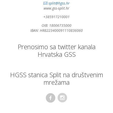
split@hgss.hr
www.gss-split.hr
+385917210001
OIB: 18006735000
IBAN: HR8223400091110836060
Prenosimo sa twitter kanala
Hrvatska GSS
HGSS stanica Split na društvenim
mrežama