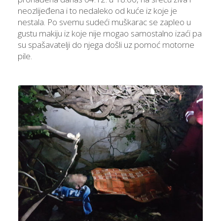
neozlijeđena i to nedaleko od kuće iz koje je
nestala. Po svemu sudeći muškarac se zapleo u
gustu makiju iz koje nije mogao samostalno izaći pa
su spašavatelji do njega došli uz pomoć motorne
pile.