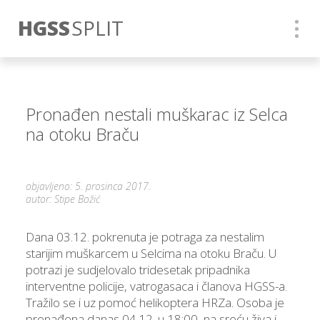
HGSS
SPLIT
Pronađen nestali muškarac iz Selca
na otoku Braču
objavljeno: 5. prosinca 2017.
autor: Stipe Božić
Dana 03.12. pokrenuta je potraga za nestalim
starijim muškarcem u Selcima na otoku Braču. U
potrazi je sudjelovalo tridesetak pripadnika
interventne policije, vatrogasaca i članova HGSS-a.
Tražilo se i uz pomoć helikoptera HRZa. Osoba je
pronađena danas 04.12. u 18:00, na sreću živa i