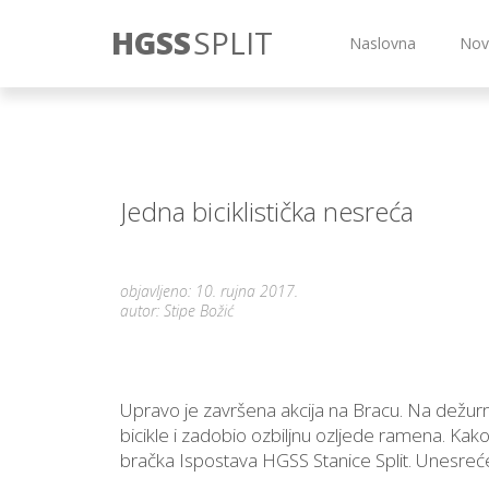
HGSS
SPLIT
Naslovna
Nov
Jedna biciklistička nesreća
objavljeno: 10. rujna 2017.
autor: Stipe Božić
Upravo je završena akcija na Bracu. Na dežurni 
bicikle i zadobio ozbiljnu ozljede ramena. Kako 
bračka Ispostava HGSS Stanice Split. Unesreće