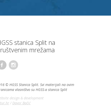
GSS stanica Split na
ruštvenim mrežama
16 © HGSS Stanica Split. Svi materijali na ovim
ranicama vlasništvo su HGSS-a stanica Split
bsite design & development
tur.hr
/
Davor Bačić