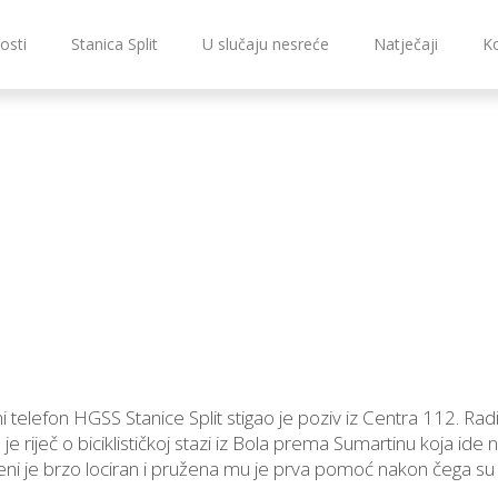
osti
Stanica Split
U slučaju nesreće
Natječaji
K
telefon HGSS Stanice Split stigao je poziv iz Centra 112. Radi
je riječ o biciklističkoj stazi iz Bola prema Sumartinu koja id
ni je brzo lociran i pružena mu je prva pomoć nakon čega su g