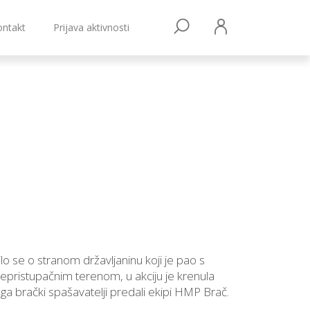
ontakt
Prijava aktivnosti
lo se o stranom državljaninu koji je pao s
e nepristupačnim terenom, u akciju je krenula
a brački spašavatelji predali ekipi HMP Brač.