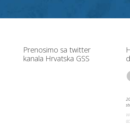
Prenosimo sa twitter
H
kanala Hrvatska GSS
d
20
st
We
ar