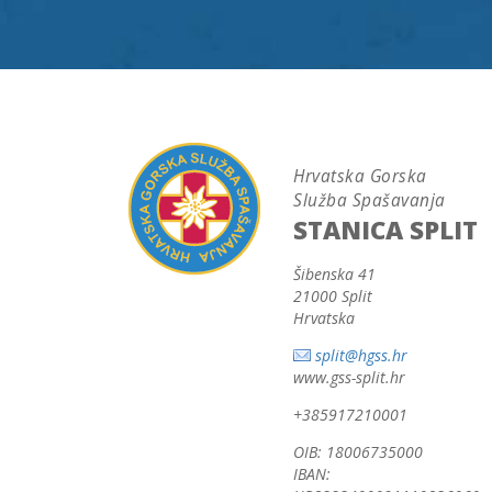
Hrvatska Gorska
Služba Spašavanja
STANICA SPLIT
Šibenska 41
21000 Split
Hrvatska
split@hgss.hr
www.gss-split.hr
+385917210001
OIB: 18006735000
IBAN: