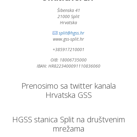
Šibenska 41
21000 Split
Hrvatska
split@hgss.hr
www.gss-split.hr
+385917210001
OIB: 18006735000
IBAN: HR8223400091110836060
Prenosimo sa twitter kanala
Hrvatska GSS
HGSS stanica Split na društvenim
mrežama