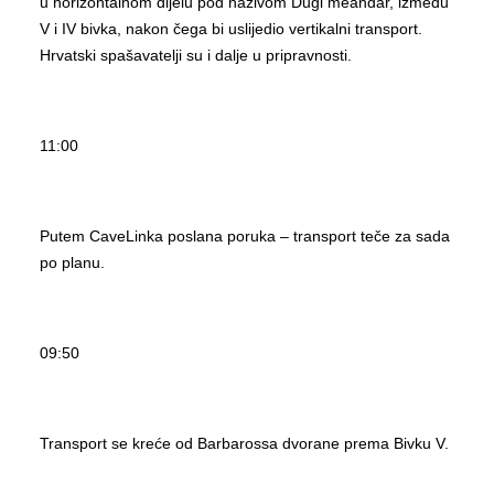
u horizontalnom dijelu pod nazivom Dugi meandar, između
V i IV bivka, nakon čega bi uslijedio vertikalni transport.
Hrvatski spašavatelji su i dalje u pripravnosti.
11:00
Putem CaveLinka poslana poruka – transport teče za sada
po planu.
09:50
Transport se kreće od Barbarossa dvorane prema Bivku V.