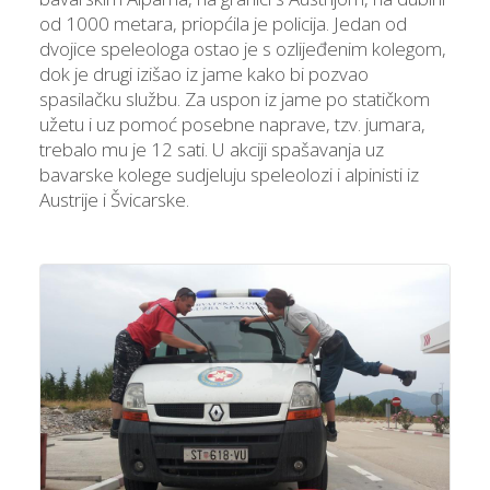
od 1000 metara, priopćila je policija. Jedan od
dvojice speleologa ostao je s ozlijeđenim kolegom,
dok je drugi izišao iz jame kako bi pozvao
spasilačku službu. Za uspon iz jame po statičkom
užetu i uz pomoć posebne naprave, tzv. jumara,
trebalo mu je 12 sati. U akciji spašavanja uz
bavarske kolege sudjeluju speleolozi i alpinisti iz
Austrije i Švicarske.