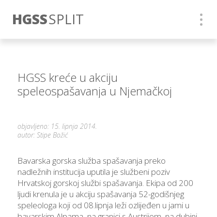
HGSS
SPLIT
HGSS kreće u akciju
speleospašavanja u Njemačkoj
objavljeno: 15. lipnja 2014.
autor: Stipe Božić
Bavarska gorska služba spašavanja preko
nadležnih institucija uputila je službeni poziv
Hrvatskoj gorskoj službi spašavanja. Ekipa od 200
ljudi krenula je u akciju spašavanja 52-godišnjeg
speleologa koji od 08.lipnja leži ozlijeđen u jami u
bavarskim Alpama, na granici s Austrijom, na dubini