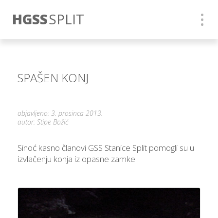
HGSS
SPLIT
SPAŠEN KONJ
objavljeno: 3. prosinca 2013.
autor: Stipe Božić
Sinoć kasno članovi GSS Stanice Split pomogli su u
izvlačenju konja iz opasne zamke.