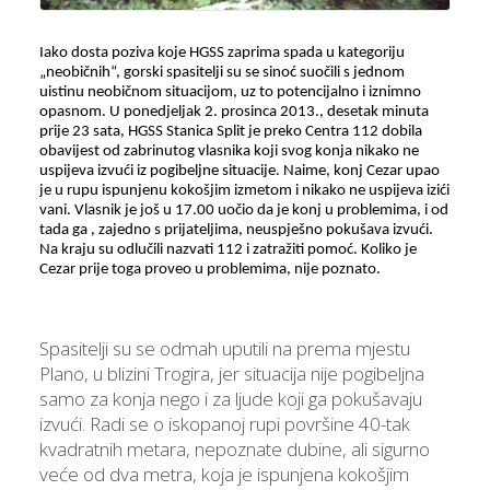
Iako dosta poziva koje HGSS zaprima spada u kategoriju
„neobičnih“, gorski spasitelji su se sinoć suočili s jednom
uistinu neobičnom situacijom, uz to potencijalno i iznimno
opasnom. U ponedjeljak 2. prosinca 2013., desetak minuta
prije 23 sata, HGSS Stanica Split je preko Centra 112 dobila
obavijest od zabrinutog vlasnika koji svog konja nikako ne
uspijeva izvući iz pogibeljne situacije. Naime, konj Cezar upao
je u rupu ispunjenu kokošjim izmetom i nikako ne uspijeva izići
vani. Vlasnik je još u 17.00 uočio da je konj u problemima, i od
tada ga , zajedno s prijateljima, neuspješno pokušava izvući.
Na kraju su odlučili nazvati 112 i zatražiti pomoć. Koliko je
Cezar prije toga proveo u problemima, nije poznato.
Spasitelji su se odmah uputili na prema mjestu
Plano, u blizini Trogira, jer situacija nije pogibeljna
samo za konja nego i za ljude koji ga pokušavaju
izvući. Radi se o iskopanoj rupi površine 40-tak
kvadratnih metara, nepoznate dubine, ali sigurno
veće od dva metra, koja je ispunjena kokošjim