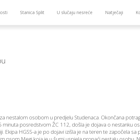
osti
Stanica Split
U slučaju nesreće
Natječaji
K
bu
za nestalom osobom u predjelu Studenaca. Okončana potra
 minuta posredstvom ŽC 112, došla je dojava o nestanku oso
ji. Ekipa HGSS-a je po dojavi izišla je na teren te započela sa 
m psom Megi koja je u šumi uspjela pronaći nestalu osobu. 