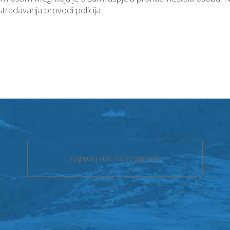
stradavanja provodi policija.
pogledaj više na instagramu