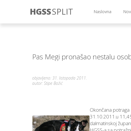
HGSS
SPLIT
Naslovna
Nov
Pas Megi pronašao nestalu oso
objavljeno: 31. listopada 2011.
autor: Stipe Božić
Okončana potraga 
31.10.2011.u 11,45
dalmatinskoj župani
HGSS-a sa potražni